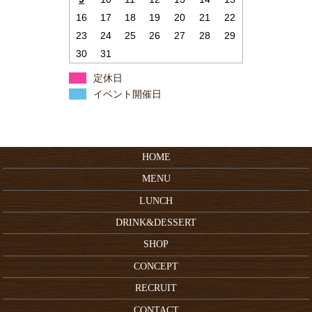
16
17
18
19
20
21
22
23
24
25
26
27
28
29
30
31
定休日
イベント開催日
HOME
MENU
LUNCH
DRINK&DESSERT
SHOP
CONCEPT
RECRUIT
CONTACT