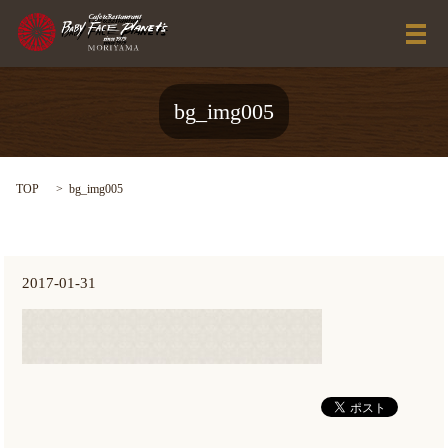
メ
bg_img005
TOP
bg_img005
2017-01-31