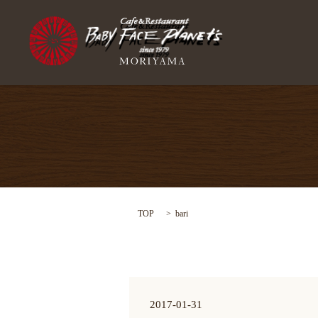
TOP
bari
2017-01-31